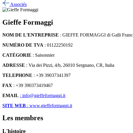
Associés
Gieffe Formaggi
NOM DE L'ENTREPRISE
: GIEFFE FORMAGGI di Galli Franc
NUMÉRO DE TVA
: 01122250192
CATÉGORIE
: Saisonnier
ADRESSE
: Via dei Pizzi, 4/b, 26010 Sergnano, CR, Italia
TELEPHONE
: +39 39037341397
FAX
: +39 390373419467
EMAIL
: info@gieffeformaggi.it
SITE WEB
: www.gieffeformaggi.it
Les membres
L'histoire