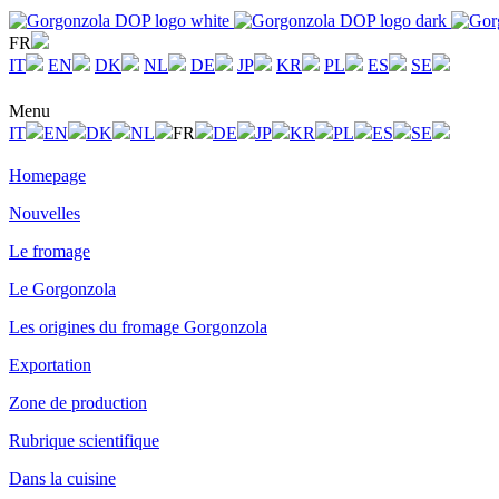
FR
IT
EN
DK
NL
DE
JP
KR
PL
ES
SE
Menu
IT
EN
DK
NL
FR
DE
JP
KR
PL
ES
SE
Homepage
Nouvelles
Le fromage
Le Gorgonzola
Les origines du fromage Gorgonzola
Exportation
Zone de production
Rubrique scientifique
Dans la cuisine