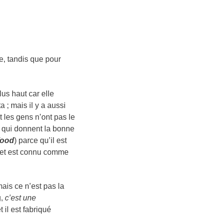
e, tandis que pour
us haut car elle
 ; mais il y a aussi
 les gens n’ont pas le
 qui donnent la bonne
food
) parce qu’il est
e et est connu comme
ais ce n’est pas la
g,
c’est une
t il est fabriqué