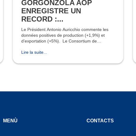
GORGONZOLA AOP
ENREGISTRE UN
RECORD :...
Le Président Antonio Auricchio commente les
données positives de production (+1,9%) et
d’exportation (+5%). Le Consortium de
Protection du Fromage Gorgonzola AOP fait
Lire la suite...
connaître les données de prod
MENÙ
CONTACTS