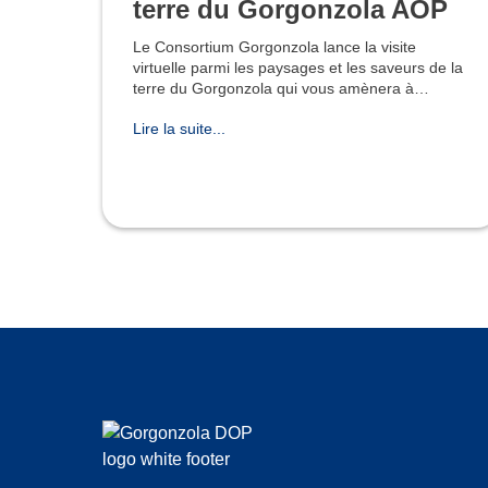
terre du Gorgonzola AOP
Le Consortium Gorgonzola lance la visite
virtuelle parmi les paysages et les saveurs de la
terre du Gorgonzola qui vous amènera à
découvrir, étape après étape, les délices et les
Lire la suite...
beautés architectoniq