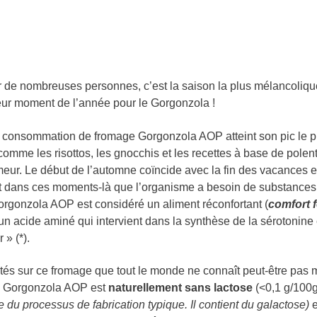
r de nombreuses personnes, c’est la saison la plus mélancoliqu
leur moment de l’année pour le Gorgonzola !
a consommation de fromage Gorgonzola AOP atteint son pic le pl
omme les risottos, les gnocchis et les recettes à base de polenta
meur. Le début de l’automne coïncide avec la fin des vacances et
t dans ces moments-là que l’organisme a besoin de substances
orgonzola AOP est considéré un aliment réconfortant (
comfort 
 un acide aminé qui intervient dans la synthèse de la sérotonin
» (*).
ités sur ce fromage que tout le monde ne connaît peut-être pas m
le Gorgonzola AOP est
naturellement sans lactose
(<0,1 g/100
e
du processus de fabrication typique. Il contient du galactose
)
e