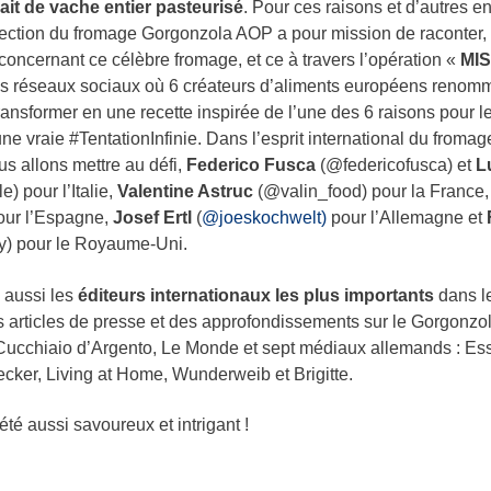
ait de vache entier pasteurisé
. Pour ces raisons et d’autres e
tection du fromage Gorgonzola AOP a pour mission de raconter,
s concernant ce célèbre fromage, et ce à travers l’opération «
MIS
les réseaux sociaux où 6 créateurs d’aliments européens renom
 transformer en une recette inspirée de l’une des 6 raisons pour l
 vraie #TentationInfinie. Dans l’esprit international du fromage
s allons mettre au défi,
Federico Fusca
(@federicofusca) et
L
) pour l’Italie,
Valentine Astruc
(@valin_food) pour la France
our l’Espagne,
Josef Ertl
(
@joeskochwelt)
pour l’Allemagne et
) pour le Royaume-Uni.
 aussi les
éditeurs internationaux les plus importants
dans l
 articles de presse et des approfondissements sur le Gorgonzo
Il Cucchiaio d’Argento, Le Monde et sept médiaux allemands : E
cker, Living at Home, Wunderweib et Brigitte.
té aussi savoureux et intrigant !