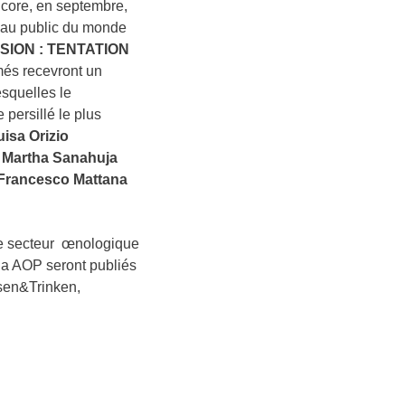
ncore, en septembre,
 au public du monde
SION : TENTATION
més recevront un
esquelles le
 persillé le plus
uisa Orizio
,
Martha Sanahuja
Francesco Mattana
e secteur œnologique
la AOP seront publiés
ssen&Trinken,