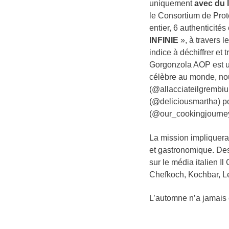
uniquement
avec du l
le Consortium de Pro
entier, 6 authenticité
INFINIE
», à travers 
indice à déchiffrer et
Gorgonzola AOP est une
célèbre au monde, nou
(@allacciateilgrembiule
(@deliciousmartha) p
(@our_cookingjourney
La mission impliquera
et gastronomique. Des
sur le média italien 
Chefkoch, Kochbar, Le
L’automne n’a jamais é