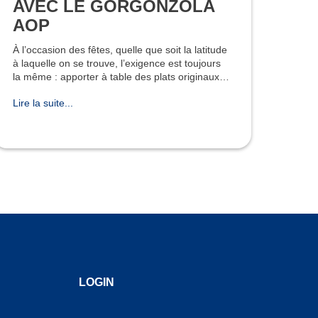
AVEC LE GORGONZOLA
AOP
À l’occasion des fêtes, quelle que soit la latitude
à laquelle on se trouve, l’exigence est toujours
la même : apporter à table des plats originaux
et spéciaux mais aussi pratiques à réaliser et
Lire la suite...
attra
LOGIN