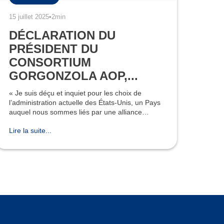
15 juillet 2025
•
2min
DÉCLARATION DU
PRÉSIDENT DU
CONSORTIUM
GORGONZOLA AOP,...
« Je suis déçu et inquiet pour les choix de
l’administration actuelle des États-Unis, un Pays
auquel nous sommes liés par une alliance
historique, mais aussi de profonds liens d’amitié
Lire la suite...
et culturels. N