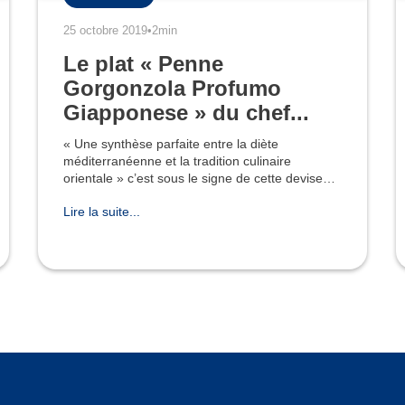
25 octobre 2019
•
2min
Le plat « Penne
Gorgonzola Profumo
Giapponese » du chef...
« Une synthèse parfaite entre la diète
méditerranéenne et la tradition culinaire
orientale » c’est sous le signe de cette devise
que le chef japonais Keita Yuge a battu à Paris
Lire la suite...
quelques-uns des meille