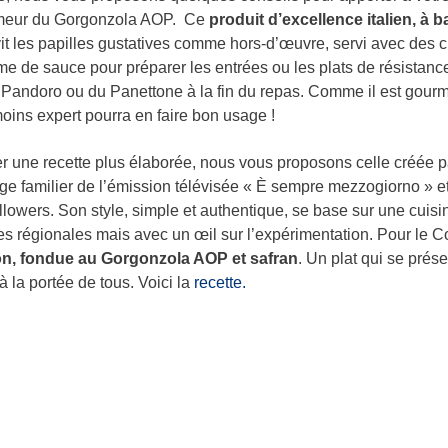
umeur du Gorgonzola AOP. Ce
produit d’excellence italien, à b
vit les papilles gustatives comme hors-d’œuvre, servi avec des c
e de sauce pour préparer les entrées ou les plats de résistance ;
andoro ou du Panettone à la fin du repas. Comme il est gourmand
oins expert pourra en faire bon usage !
r une recette plus élaborée, nous vous proposons celle créée pa
age familier de l’émission télévisée « È sempre mezzogiorno » et
ollowers. Son style, simple et authentique, se base sur une cuisin
s régionales mais avec un œil sur l’expérimentation. Pour le Co
on, fondue au Gorgonzola AOP et safran
. Un plat qui se prés
 à la portée de tous. Voici la
recette.