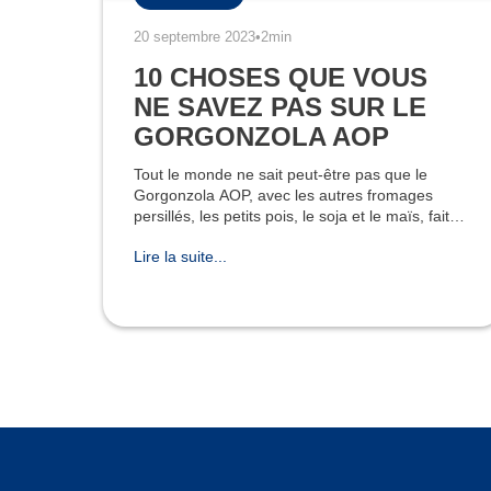
20 septembre 2023
•
2min
10 CHOSES QUE VOUS
NE SAVEZ PAS SUR LE
GORGONZOLA AOP
Tout le monde ne sait peut-être pas que le
Gorgonzola AOP, avec les autres fromages
persillés, les petits pois, le soja et le maïs, fait
partie des aliments qui pourraient aider à
Lire la suite...
prévenir l’Alzheimer