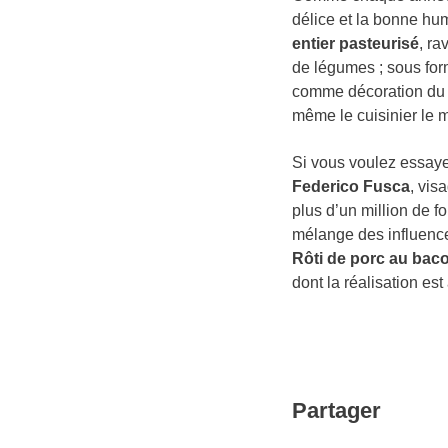
délice et la bonne h
entier pasteurisé
, ra
de légumes ; sous form
comme décoration du P
même le cuisinier le m
Si vous voulez essaye
Federico Fusca
, vis
plus d’un million de f
mélange des influence
Rôti de porc au bac
dont la réalisation est
Partager