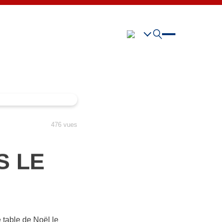
476 vues
S LE
table de Noël le