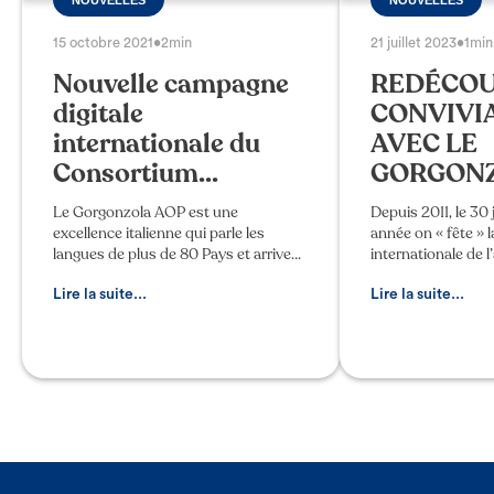
15 octobre 2021
•
2min
21 juillet 2023
•
1min
Nouvelle campagne
REDÉCOU
digitale
CONVIVI
internationale du
AVEC LE
Consortium...
GORGONZ
Le Gorgonzola AOP est une
Depuis 2011, le 30 
excellence italienne qui parle les
année on « fête » 
langues de plus de 80 Pays et arrive
internationale de 
sur les tables européennes,
partagé, voulu par
américaines, australiennes et même
célébrer l’amitié e
Lire la suite...
Lire la suite...
en Extrême-Orient. Depuis toujours,
pays, les cultures e
le