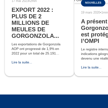
17 mai 2023
•
2min
NOUVELLES
EXPORT 2022 :
19 mars 2020
•
1min
PLUS DE 2
A présent
MILLIONS DE
Gorgonzo
MEULES DE
est proté
GORGONZOLA...
l’OMPI
Les exportations de Gorgonzola
AOP ont progressé de 1,9% en
Le registre intern
2022 pour un total de 25.191
indications géogr
tonnes, soit 2.099.250 meules
devenu une réalité. Le 26 févr
Lire la suite...
exportées, avec une augmentation
l’Acte de Genève 
de valeur d’environ 178 millions
Lire la suite...
appellations d’ori
d’Euros (+16,4%
indications géog
l’OMPI (Organisat