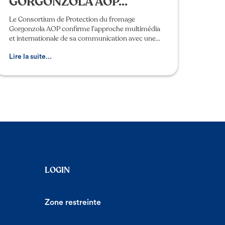
GORGONZOLA AOP...
Le Consortium de Protection du fromage
Gorgonzola AOP confirme l’approche multimédia
et internationale de sa communication avec une
nouvelle campagne intégrée, à la télé et en ligne,
qui met l’accent
Lire la suite...
LOGIN
Zone restreinte