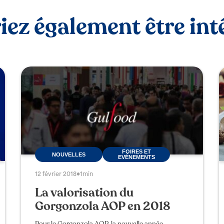
ez également être inté
FOIRES ET
NOUVELLES
EVÉNEMENTS
12 février 2018
•
1min
La valorisation du
Gorgonzola AOP en 2018
Pour le Gorgonzola AOP, la nouvelle année