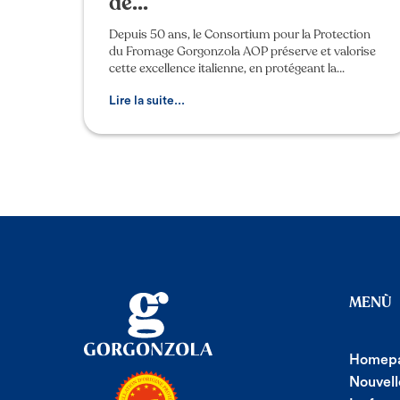
de...
Depuis 50 ans, le Consortium pour la Protection
du Fromage Gorgonzola AOP préserve et valorise
cette excellence italienne, en protégeant la
dénomination contre les hypothèses de
contrefaçon et d’imita
Lire la suite...
MENÙ
Homep
Nouvell