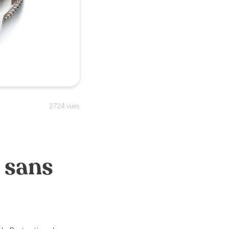
2724 vues
 sans