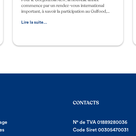
commence par un rendez-vous international
important, à savoir la participation au Gulfood,
l’un des salons de référence du secteur
agroalimentaire, qui se tie
Lire la suite...
CONTACTS
age
N° de TVA 01889280036
es
Code Siret 00305470031