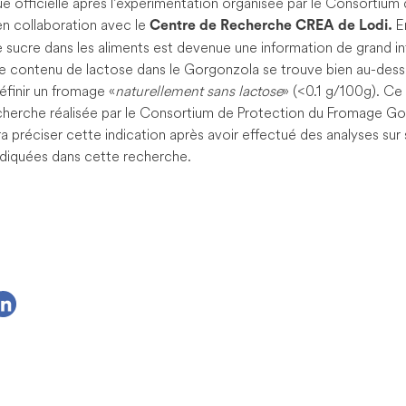
e officielle après l’expérimentation organisée par le Consortium
n collaboration avec le
E
Centre de Recherche CREA de Lodi.
sucre dans les aliments est devenue une information de grand in
e contenu de lactose dans le Gorgonzola se trouve bien au-desso
éfinir un fromage «
naturellement sans lactose
» (<0.1 g/100g). Ce 
cherche réalisée par le Consortium de Protection du Fromage Go
a préciser cette indication après avoir effectué des analyses sur 
indiquées dans cette recherche.