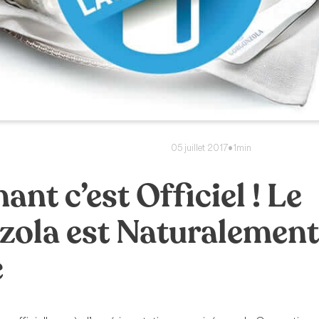
05 juillet 2017
•
1min
nt c’est Officiel ! Le
ola est Naturalement
e