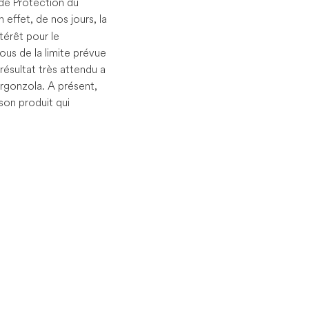
 de Protection du
n effet, de nos jours, la
térêt pour le
us de la limite prévue
résultat très attendu a
rgonzola. A présent,
son produit qui