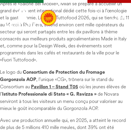
Après le « Salone del Mobile », Milan se prépare à accueillir un
grand événement international dédié cette fois-ci à l’œnologie
et la gastronomie. Le salon Tuttofood 2026, qui se tiendra du 11
au 14 mai à Rho Fiera, attend environ cent mille opérateurs du
secteur qui seront partagés entre les dix pavillons à thème
consacrés aux meilleurs produits agroalimentaires Made in Italy
et, comme pour la Design Week, des événements sont
programmés dans les cafés et restaurants de la ville pour le
« Fuori Tuttofood ».
Le logo du
Consortium de Protection du Fromage
, l’unique « CG », trônera sur le stand du
Gorgonzola AOP
Consortium au
où les jeunes élèves de
Pavillon 1 – Stand T05
l’
de Novara
Istituto Professionale di Stato « G. Ravizza »
serviront à tous les visiteurs un menu conçu pour valoriser au
mieux le goût incomparable du Gorgonzola AOP.
Avec une production annuelle qui, en 2025, a atteint le record
de plus de 5 millions 410 mille meules, dont 39% ont été